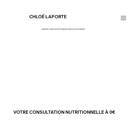
CHLOÉ LAPORTE
FAIRE DE VOTRE SANTÉ PHYSIQUE ET MENTALE MA PRIORITÉ.
VOTRE CONSULTATION NUTRITIONNELLE À 0€